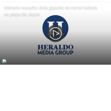
Misterio resuelto: Bola gigante de metal hallada
en playa de Japón